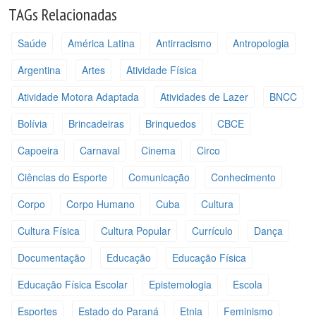
TAGs Relacionadas
Saúde
América Latina
Antirracismo
Antropologia
Argentina
Artes
Atividade Física
Atividade Motora Adaptada
Atividades de Lazer
BNCC
Bolívia
Brincadeiras
Brinquedos
CBCE
Capoeira
Carnaval
Cinema
Circo
Ciências do Esporte
Comunicação
Conhecimento
Corpo
Corpo Humano
Cuba
Cultura
Cultura Física
Cultura Popular
Currículo
Dança
Documentação
Educação
Educação Física
Educação Física Escolar
Epistemologia
Escola
Esportes
Estado do Paraná
Etnia
Feminismo