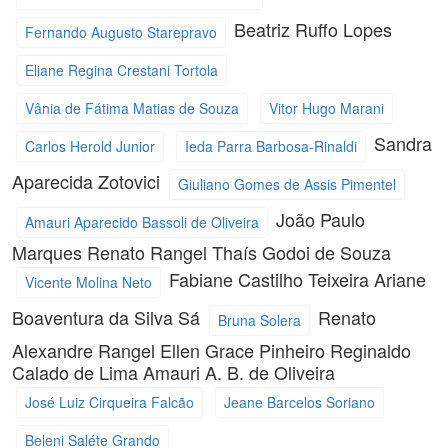
Beatriz Ruffo Lopes
Fernando Augusto Starepravo
Eliane Regina Crestani Tortola
Vânia de Fátima Matias de Souza
Vitor Hugo Marani
Sandra
Carlos Herold Junior
Ieda Parra Barbosa-Rinaldi
Aparecida Zotovici
Giuliano Gomes de Assis Pimentel
João Paulo
Amauri Aparecido Bassoli de Oliveira
Marques
Renato Rangel
Thaís Godoi de Souza
Fabiane Castilho Teixeira
Ariane
Vicente Molina Neto
Boaventura da Silva Sá
Renato
Bruna Solera
Alexandre Rangel
Ellen Grace Pinheiro
Reginaldo
Calado de Lima
Amauri A. B. de Oliveira
José Luiz Cirqueira Falcão
Jeane Barcelos Soriano
Beleni Saléte Grando