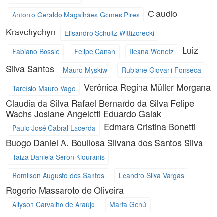
Claudio
Antonio Geraldo Magalhães Gomes Pires
Kravchychyn
Elisandro Schultz Wittizorecki
Luiz
Fabiano Bossle
Felipe Canan
Ileana Wenetz
Silva Santos
Mauro Myskiw
Rubiane Giovani Fonseca
Verônica Regina Müller
Morgana
Tarcísio Mauro Vago
Claudia da Silva
Rafael Bernardo da Silva
Felipe
Wachs
Josiane Angelotti
Eduardo Galak
Edmara Cristina Bonetti
Paulo José Cabral Lacerda
Buogo
Daniel A. Boullosa
Silvana dos Santos Silva
Taiza Daniela Seron Kiouranis
Romilson Augusto dos Santos
Leandro Silva Vargas
Rogerio Massaroto de Oliveira
Allyson Carvalho de Araújo
Marta Genú