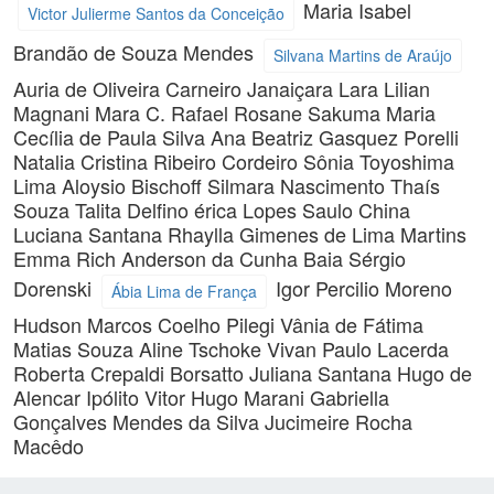
Maria Isabel
Victor Julierme Santos da Conceição
Brandão de Souza Mendes
Silvana Martins de Araújo
Auria de Oliveira Carneiro
Janaiçara Lara
Lilian
Magnani
Mara C. Rafael
Rosane Sakuma
Maria
Cecília de Paula Silva
Ana Beatriz Gasquez Porelli
Natalia Cristina Ribeiro Cordeiro
Sônia Toyoshima
Lima
Aloysio Bischoff
Silmara Nascimento
Thaís
Souza
Talita Delfino
érica Lopes
Saulo China
Luciana Santana
Rhaylla Gimenes de Lima Martins
Emma Rich
Anderson da Cunha Baia
Sérgio
Dorenski
Igor Percilio Moreno
Ábia Lima de França
Hudson Marcos Coelho Pilegi
Vânia de Fátima
Matias Souza
Aline Tschoke Vivan
Paulo Lacerda
Roberta Crepaldi Borsatto
Juliana Santana
Hugo de
Alencar Ipólito
Vitor Hugo Marani
Gabriella
Gonçalves Mendes da Silva
Jucimeire Rocha
Macêdo