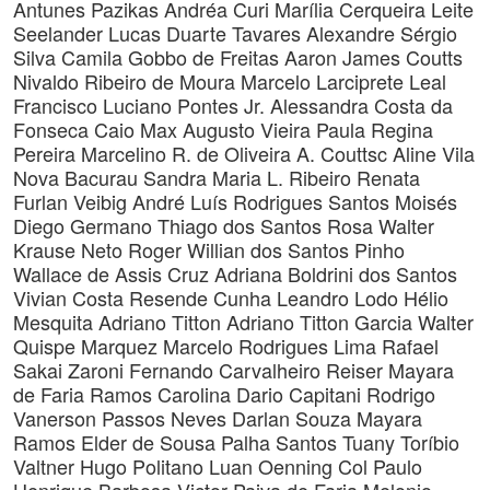
Antunes Pazikas
Andréa Curi
Marília Cerqueira Leite
Seelander
Lucas Duarte Tavares
Alexandre Sérgio
Silva
Camila Gobbo de Freitas
Aaron James Coutts
Nivaldo Ribeiro de Moura
Marcelo Larciprete Leal
Francisco Luciano Pontes Jr.
Alessandra Costa da
Fonseca
Caio Max Augusto Vieira
Paula Regina
Pereira Marcelino
R. de Oliveira
A. Couttsc
Aline Vila
Nova Bacurau
Sandra Maria L. Ribeiro
Renata
Furlan Veibig
André Luís Rodrigues Santos
Moisés
Diego Germano
Thiago dos Santos Rosa
Walter
Krause Neto
Roger Willian dos Santos Pinho
Wallace de Assis Cruz
Adriana Boldrini dos Santos
Vivian Costa Resende Cunha
Leandro Lodo
Hélio
Mesquita
Adriano Titton Adriano Titton Garcia
Walter
Quispe Marquez
Marcelo Rodrigues Lima
Rafael
Sakai Zaroni
Fernando Carvalheiro Reiser
Mayara
de Faria Ramos
Carolina Dario Capitani
Rodrigo
Vanerson Passos Neves
Darlan Souza
Mayara
Ramos
Elder de Sousa Palha Santos
Tuany Toríbio
Valtner
Hugo Politano
Luan Oenning Col
Paulo