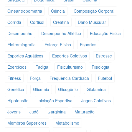
Cineantropometria
Ciência
Composição Corporal
Corrida
Cortisol
Creatina
Dano Muscular
Desempenho
Desempenho Atlético
Educação Física
Eletromiografia
Esforço Físico
Esportes
Esportes Aquáticos
Esportes Coletivos
Estresse
Exercícios
Fadiga
Fisiculturismo
Fisiologia
Fitness
Força
Frequência Cardíaca
Futebol
Genética
Glicemia
Glicogênio
Glutamina
Hipotensão
Iniciação Esportiva
Jogos Coletivos
Jovens
Judô
L-arginina
Maturação
Membros Superiores
Metabolismo