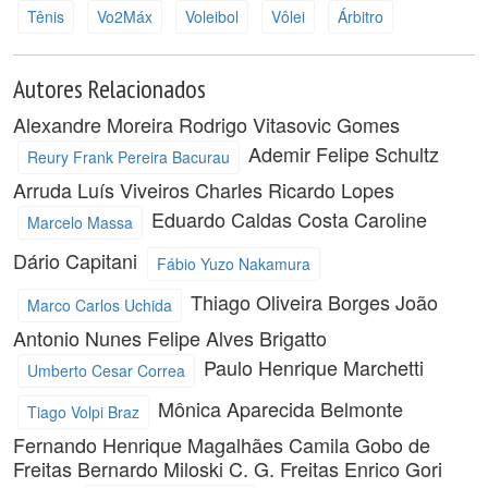
Tênis
Vo2Máx
Voleibol
Vôlei
Árbitro
Autores Relacionados
Alexandre Moreira
Rodrigo Vitasovic Gomes
Ademir Felipe Schultz
Reury Frank Pereira Bacurau
Arruda
Luís Viveiros
Charles Ricardo Lopes
Eduardo Caldas Costa
Caroline
Marcelo Massa
Dário Capitani
Fábio Yuzo Nakamura
Thiago Oliveira Borges
João
Marco Carlos Uchida
Antonio Nunes
Felipe Alves Brigatto
Paulo Henrique Marchetti
Umberto Cesar Correa
Mônica Aparecida Belmonte
Tiago Volpi Braz
Fernando Henrique Magalhães
Camila Gobo de
Freitas
Bernardo Miloski
C. G. Freitas
Enrico Gori