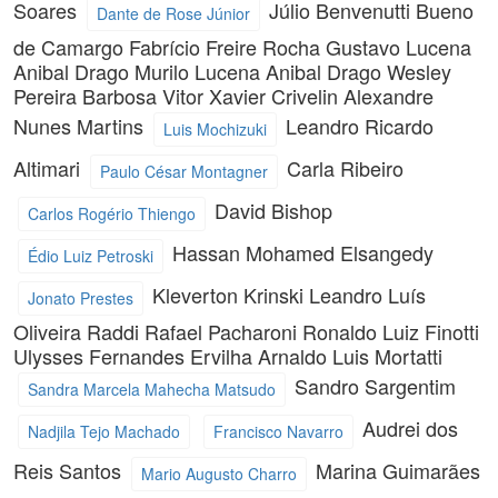
Soares
Júlio Benvenutti Bueno
Dante de Rose Júnior
de Camargo
Fabrício Freire Rocha
Gustavo Lucena
Anibal Drago
Murilo Lucena Anibal Drago
Wesley
Pereira Barbosa
Vitor Xavier Crivelin
Alexandre
Nunes Martins
Leandro Ricardo
Luis Mochizuki
Altimari
Carla Ribeiro
Paulo César Montagner
David Bishop
Carlos Rogério Thiengo
Hassan Mohamed Elsangedy
Édio Luiz Petroski
Kleverton Krinski
Leandro Luís
Jonato Prestes
Oliveira Raddi
Rafael Pacharoni
Ronaldo Luiz Finotti
Ulysses Fernandes Ervilha
Arnaldo Luis Mortatti
Sandro Sargentim
Sandra Marcela Mahecha Matsudo
Audrei dos
Nadjila Tejo Machado
Francisco Navarro
Reis Santos
Marina Guimarães
Mario Augusto Charro