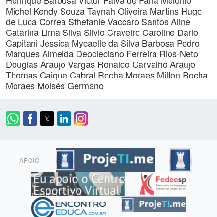
Henrique Barbosa
Victor Paiva de Faria Melonio
Michel Kendy Souza
Taynah Oliveira Martins
Hugo
de Luca Correa
Sthefanie Vaccaro Santos
Aline
Catarina Lima Silva
Silvio Craveiro
Caroline Dario
Capitani
Jessica Mycaelle da Silva Barbosa
Pedro
Marques Almeida
Deocleciano Ferreira Rios-Neto
Douglas Araujo Vargas
Ronaldo Carvalho Araujo
Thomas Caique Cabral Rocha Moraes
Milton Rocha
Moraes
Moisés Germano
APOIO