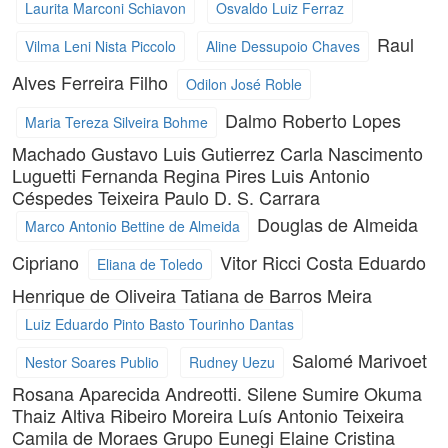
Laurita Marconi Schiavon
Osvaldo Luiz Ferraz
Raul
Vilma Leni Nista Piccolo
Aline Dessupoio Chaves
Alves Ferreira Filho
Odilon José Roble
Dalmo Roberto Lopes
Maria Tereza Silveira Bohme
Machado
Gustavo Luis Gutierrez
Carla Nascimento
Luguetti
Fernanda Regina Pires
Luis Antonio
Céspedes Teixeira
Paulo D. S. Carrara
Douglas de Almeida
Marco Antonio Bettine de Almeida
Cipriano
Vitor Ricci Costa
Eduardo
Eliana de Toledo
Henrique de Oliveira
Tatiana de Barros Meira
Luiz Eduardo Pinto Basto Tourinho Dantas
Salomé Marivoet
Nestor Soares Publio
Rudney Uezu
Rosana Aparecida Andreotti.
Silene Sumire Okuma
Thaiz Altiva Ribeiro Moreira
Luís Antonio Teixeira
Camila de Moraes
Grupo Eunegi
Elaine Cristina