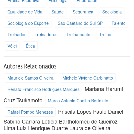
Prática Esportiva
Psicologia
Puberdade
Qualidade de Vida
Saúde
Segurança
Sociologia
Sociologia do Esporte
São Caetano do Sul-SP
Talento
Treinador
Treinadores
Treinamento
Treino
Vôlei
Ética
Autores Relacionados
Mauricio Santos Oliveira
Michele Viviene Carbinatto
Mariana Harumi
Renato Francisco Rodrigues Marques
Cruz Tsukamoto
Marco Antonio Coelho Bortoleto
Priscila Lopes
Paulo Daniel
Rafael Pombo Menezes
Sabino Carrara
Letícia Bartholomeu de Queiroz
Lima
Luiz Henrique Duarte
Laura de Oliveira