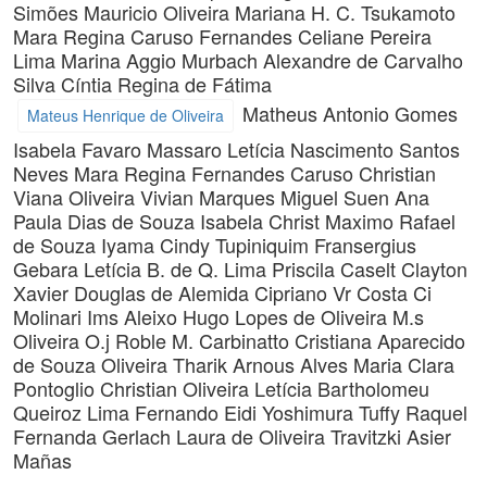
Simões
Mauricio Oliveira
Mariana H. C. Tsukamoto
Mara Regina Caruso Fernandes
Celiane Pereira
Lima
Marina Aggio Murbach
Alexandre de Carvalho
Silva
Cíntia Regina de Fátima
Matheus Antonio Gomes
Mateus Henrique de Oliveira
Isabela Favaro Massaro
Letícia Nascimento Santos
Neves
Mara Regina Fernandes Caruso
Christian
Viana Oliveira
Vivian Marques Miguel Suen
Ana
Paula Dias de Souza
Isabela Christ Maximo
Rafael
de Souza Iyama
Cindy Tupiniquim
Fransergius
Gebara
Letícia B. de Q. Lima
Priscila Caselt
Clayton
Xavier
Douglas de Alemida Cipriano
Vr Costa
Ci
Molinari
Ims Aleixo
Hugo Lopes de Oliveira
M.s
Oliveira
O.j Roble
M. Carbinatto
Cristiana Aparecido
de Souza Oliveira
Tharik Arnous Alves
Maria Clara
Pontoglio
Christian Oliveira
Letícia Bartholomeu
Queiroz Lima
Fernando Eidi Yoshimura
Tuffy
Raquel
Fernanda Gerlach
Laura de Oliveira Travitzki
Asier
Mañas