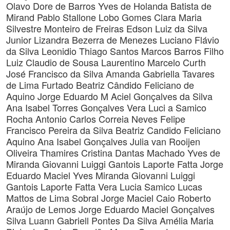
Olavo Dore de Barros
Yves de Holanda Batista de
Mirand
Pablo Stallone Lobo Gomes
Clara Maria
Silvestre Monteiro de Freiras
Edson Luiz da Silva
Junior
Lizandra Bezerra de Menezes
Luciano Flávio
da Silva Leonidio
Thiago Santos
Marcos Barros Filho
Luiz Claudio de Sousa Laurentino
Marcelo Curth
José Francisco da Silva
Amanda Gabriella Tavares
de Lima Furtado
Beatriz Cândido Feliciano de
Aquino
Jorge Eduardo M Aciel Gonçalves da Silva
Ana Isabel Torres Gonçalves
Vera Luci a Samico
Rocha
Antonio Carlos Correia Neves
Felipe
Francisco Pereira da Silva
Beatriz Candido Feliciano
Aquino
Ana Isabel Gonçalves
Julia van Rooijen
Oliveira
Thamires Cristina Dantas Machado
Yves de
Miranda
Giovanni Luiggi Gantois Laporte Fatta
Jorge
Eduardo Maciel
Yves Miranda
Giovanni Luiggi
Gantois Laporte Fatta
Vera Lucia Samico
Lucas
Mattos de Lima Sobral
Jorge Maciel
Caio Roberto
Araújo de Lemos
Jorge Eduardo Maciel Gonçalves
Silva
Luann Gabriell Pontes Da Silva
Amélia Maria