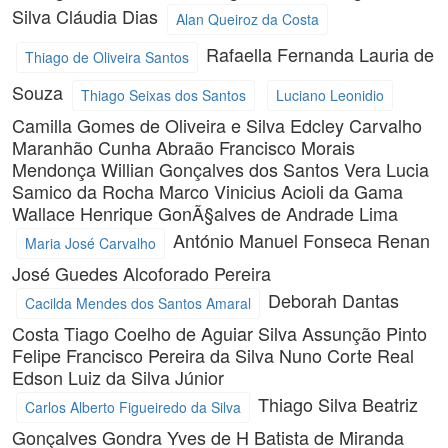
Silva
Cláudia Dias
Alan Queiroz da Costa
Rafaella Fernanda Lauria de
Thiago de Oliveira Santos
Souza
Thiago Seixas dos Santos
Luciano Leonidio
Camilla Gomes de Oliveira e Silva
Edcley Carvalho
Maranhão Cunha
Abraão Francisco Morais
Mendonça
Willian Gonçalves dos Santos
Vera Lucia
Samico da Rocha
Marco Vinicius Acioli da Gama
Wallace Henrique GonÃ§alves de Andrade Lima
António Manuel Fonseca
Renan
Maria José Carvalho
José Guedes Alcoforado Pereira
Deborah Dantas
Cacilda Mendes dos Santos Amaral
Costa
Tiago Coelho de Aguiar Silva
Assunção Pinto
Felipe Francisco Pereira da Silva
Nuno Corte Real
Edson Luiz da Silva Júnior
Thiago Silva
Beatriz
Carlos Alberto Figueiredo da Silva
Gonçalves Gondra
Yves de H Batista de Miranda