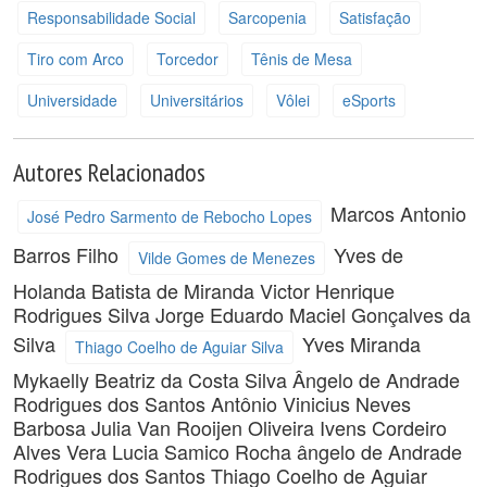
Responsabilidade Social
Sarcopenia
Satisfação
Tiro com Arco
Torcedor
Tênis de Mesa
Universidade
Universitários
Vôlei
eSports
Autores Relacionados
Marcos Antonio
José Pedro Sarmento de Rebocho Lopes
Barros Filho
Yves de
Vilde Gomes de Menezes
Holanda Batista de Miranda
Victor Henrique
Rodrigues Silva
Jorge Eduardo Maciel Gonçalves da
Silva
Yves Miranda
Thiago Coelho de Aguiar Silva
Mykaelly Beatriz da Costa Silva
Ângelo de Andrade
Rodrigues dos Santos
Antônio Vinicius Neves
Barbosa
Julia Van Rooijen Oliveira
Ivens Cordeiro
Alves
Vera Lucia Samico Rocha
ângelo de Andrade
Rodrigues dos Santos
Thiago Coelho de Aguiar