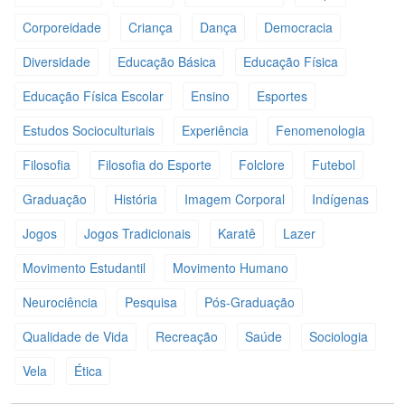
Corporeidade
Criança
Dança
Democracia
Diversidade
Educação Básica
Educação Física
Educação Física Escolar
Ensino
Esportes
Estudos Socioculturiais
Experiência
Fenomenologia
Filosofia
Filosofia do Esporte
Folclore
Futebol
Graduação
História
Imagem Corporal
Indígenas
Jogos
Jogos Tradicionais
Karatê
Lazer
Movimento Estudantil
Movimento Humano
Neurociência
Pesquisa
Pós-Graduação
Qualidade de Vida
Recreação
Saúde
Sociologia
Vela
Ética