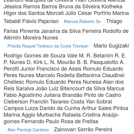
Jéssica Ramos Barros
Bruna da Silveira Kiotheka
Higor dos Santos Morceli
Júlio César Porfírio
Marina
Tebaldi
Flávio Pajanian
Thiago
Marcos Roberto So
Farias Pimenta
Janaína da Silva Ferreira
Rodolfo de
Alkmim Moreira Nunes
Mario Sugizaki
Priscila Raquel Tedesco da Costa Trevisan
Rodrigo Gomes de Souza Vale
M. R. Betanim
R. E.
P. Nunes
D. Kirk
L. N. Mourão
B. B. Pasqualotto
A.
Perotti Junior
Francisco de Assis
Romulo Eduardo
Peres Nunes
Marcelo Rodella Bettanima
Claudinei
Chellesc
Romulo Eduardo Peres Nunesa
Alan dos
Reis Saraiva
João Luiz Bitencourt da Silva
Marcus
Fabio Agostinho
Juliana Brandão Pinto de Castro
Cleberson Franclin Tavares Costa
Yan Sobral
Campos
Luiza Darido da Cunha
Arthur Sales Pintoa
Marina Aggio Murbacha
Rafaela Cristina Araújo-
gomes
Fernando Paulo Rosa de Freitas
Zainovan Serrão Pereira
Alan Pantoja Cardoso