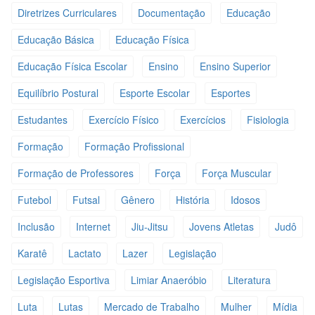
Diretrizes Curriculares
Documentação
Educação
Educação Básica
Educação Física
Educação Física Escolar
Ensino
Ensino Superior
Equilíbrio Postural
Esporte Escolar
Esportes
Estudantes
Exercício Físico
Exercícios
Fisiologia
Formação
Formação Profissional
Formação de Professores
Força
Força Muscular
Futebol
Futsal
Gênero
História
Idosos
Inclusão
Internet
Jiu-Jitsu
Jovens Atletas
Judô
Karatê
Lactato
Lazer
Legislação
Legislação Esportiva
Limiar Anaeróbio
Literatura
Luta
Lutas
Mercado de Trabalho
Mulher
Mídia