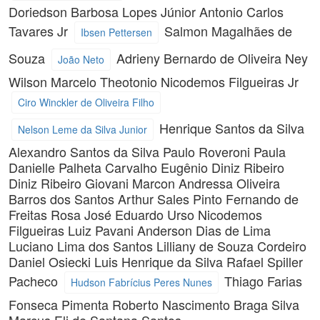
Doriedson Barbosa Lopes Júnior
Antonio Carlos
Tavares Jr
Salmon Magalhães de
Ibsen Pettersen
Souza
Adrieny Bernardo de Oliveira
Ney
João Neto
Wilson
Marcelo Theotonio
Nicodemos Filgueiras Jr
Ciro Winckler de Oliveira Filho
Henrique Santos da Silva
Nelson Leme da Silva Junior
Alexandro Santos da Silva
Paulo Roveroni
Paula
Danielle Palheta Carvalho
Eugênio Diniz Ribeiro
Diniz Ribeiro
Giovani Marcon
Andressa Oliveira
Barros dos Santos
Arthur Sales Pinto
Fernando de
Freitas Rosa
José Eduardo Urso
Nicodemos
Filgueiras
Luiz Pavani
Anderson Dias de Lima
Luciano Lima dos Santos
Lilliany de Souza Cordeiro
Daniel Osiecki
Luis Henrique da Silva
Rafael Spiller
Pacheco
Thiago Farias
Hudson Fabrícius Peres Nunes
Fonseca Pimenta
Roberto Nascimento Braga Silva
Marcus Eli de Santana Santos