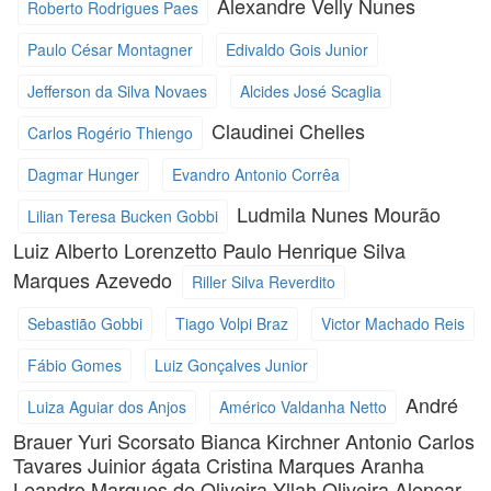
Alexandre Velly Nunes
Roberto Rodrigues Paes
Paulo César Montagner
Edivaldo Gois Junior
Jefferson da Silva Novaes
Alcides José Scaglia
Claudinei Chelles
Carlos Rogério Thiengo
Dagmar Hunger
Evandro Antonio Corrêa
Ludmila Nunes Mourão
Lilian Teresa Bucken Gobbi
Luiz Alberto Lorenzetto
Paulo Henrique Silva
Marques Azevedo
Riller Silva Reverdito
Sebastião Gobbi
Tiago Volpi Braz
Victor Machado Reis
Fábio Gomes
Luiz Gonçalves Junior
André
Luiza Aguiar dos Anjos
Américo Valdanha Netto
Brauer
Yuri Scorsato
Bianca Kirchner
Antonio Carlos
Tavares Juinior
ágata Cristina Marques Aranha
Leandro Marques de Oliveira
Yllah Oliveira Alencar